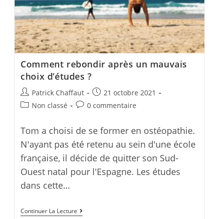
question
Comment rebondir après un mauvais
choix d’études ?
Post
Post
Patrick Chaffaut
21 octobre 2021
author:
published:
Post
Post
Non classé
0 commentaire
category:
comments:
Tom a choisi de se former en ostéopathie.
N'ayant pas été retenu au sein d'une école
française, il décide de quitter son Sud-
Ouest natal pour l'Espagne. Les études
dans cette…
Comment
Continuer La Lecture