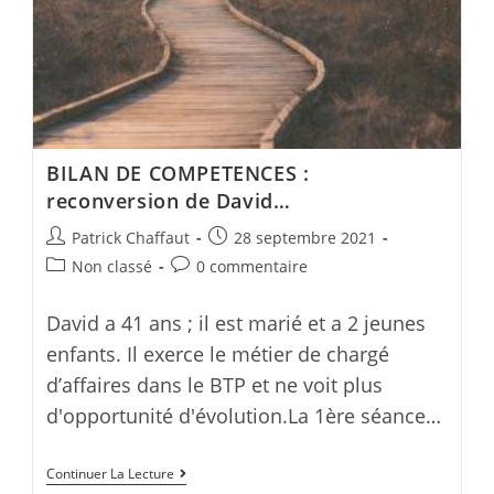
sans
doute
écouté
sa
voix
intérieure
BILAN DE COMPETENCES :
reconversion de David…
Post
Post
Patrick Chaffaut
28 septembre 2021
author:
published:
Post
Post
Non classé
0 commentaire
category:
comments:
David a 41 ans ; il est marié et a 2 jeunes
enfants. Il exerce le métier de chargé
d’affaires dans le BTP et ne voit plus
d'opportunité d'évolution.La 1ère séance…
BILAN
Continuer La Lecture
DE