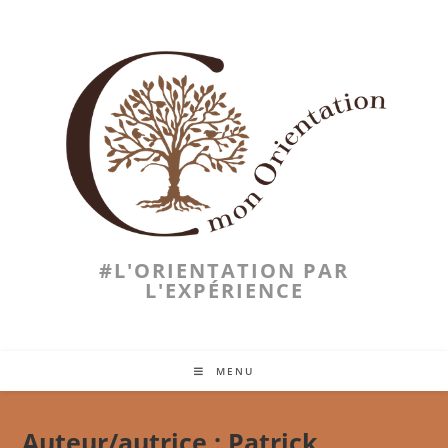
Skip
to
content
#L'ORIENTATION PAR
L'EXPÉRIENCE
MENU
Auteur/autrice :
Patrick