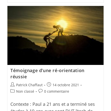
rebondir
après
un
mauvais
choix
d’études
?
Témoignage d’une ré-orientation
réussie
Post
Post
Patrick Chaffaut
14 octobre 2021
author:
published:
Post
Post
Non classé
0 commentaire
category:
comments:
Contexte : Paul a 21 ans et a terminé ses