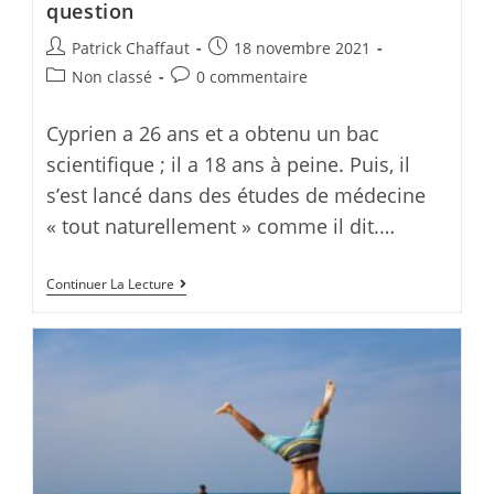
question
Post
Post
Patrick Chaffaut
18 novembre 2021
author:
published:
Post
Post
Non classé
0 commentaire
category:
comments:
Cyprien a 26 ans et a obtenu un bac
scientifique ; il a 18 ans à peine. Puis, il
s’est lancé dans des études de médecine
« tout naturellement » comme il dit.…
Choisir
Continuer La Lecture
ou
ne
pas
choisir
telle
est
la