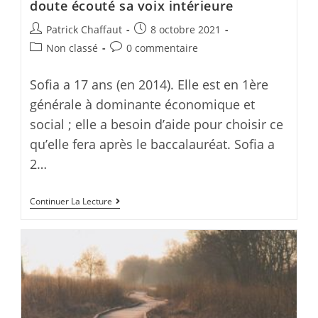
doute écouté sa voix intérieure
Post
Post
Patrick Chaffaut
8 octobre 2021
author:
published:
Post
Post
Non classé
0 commentaire
category:
comments:
Sofia a 17 ans (en 2014). Elle est en 1ère
générale à dominante économique et
social ; elle a besoin d’aide pour choisir ce
qu’elle fera après le baccalauréat. Sofia a
2…
Sofia
Continuer La Lecture
a
trouvé
sa
voie…
elle
a