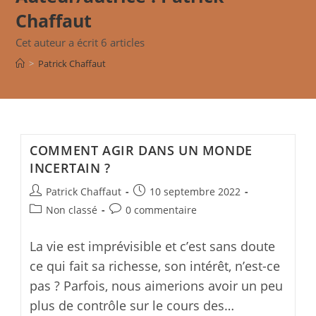
Chaffaut
Cet auteur a écrit 6 articles
>
Patrick Chaffaut
COMMENT AGIR DANS UN MONDE
INCERTAIN ?
Post
Post
Patrick Chaffaut
10 septembre 2022
author:
published:
Post
Post
Non classé
0 commentaire
category:
comments:
La vie est imprévisible et c’est sans doute
ce qui fait sa richesse, son intérêt, n’est-ce
pas ? Parfois, nous aimerions avoir un peu
plus de contrôle sur le cours des…