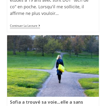
études à 19 ans avec sont DUT "tech de
co" en poche. Lorsqu'il me sollicite, il
affirme ne plus vouloir…
Témoignage
Continuer La Lecture
d’une
ré-
orientation
réussie
Sofia a trouvé sa voie…elle a sans