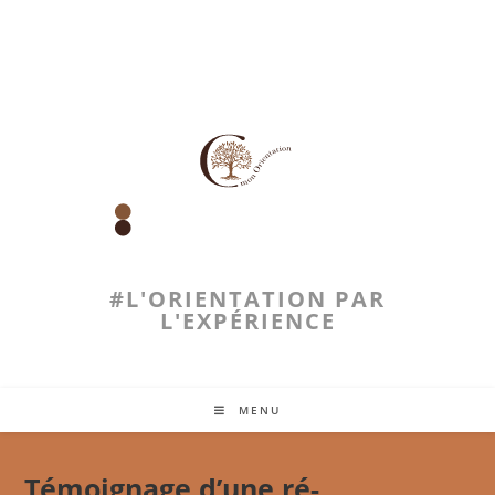
Skip
to
content
#L'ORIENTATION PAR
L'EXPÉRIENCE
MENU
Témoignage d’une ré-