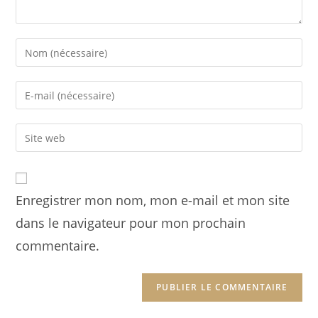
Enter
your
name
Enter
or
your
username
email
Enter
to
address
your
comment
to
website
comment
URL
Enregistrer mon nom, mon e-mail et mon site
(optional)
dans le navigateur pour mon prochain
commentaire.