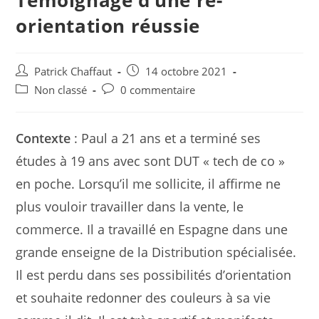
Témoignage d’une ré-
orientation réussie
Post
Post
Patrick Chaffaut
14 octobre 2021
author:
published:
Post
Post
Non classé
0 commentaire
category:
comments:
Contexte
: Paul a 21 ans et a terminé ses
études à 19 ans avec sont DUT « tech de co »
en poche. Lorsqu’il me sollicite, il affirme ne
plus vouloir travailler dans la vente, le
commerce. Il a travaillé en Espagne dans une
grande enseigne de la Distribution spécialisée.
Il est perdu dans ses possibilités d’orientation
et souhaite redonner des couleurs à sa vie