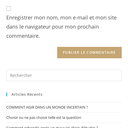
to
website
comment
URL
Enregistrer mon nom, mon e-mail et mon site
(optional)
dans le navigateur pour mon prochain
commentaire.
Search
for:
Articles Récents
COMMENT AGIR DANS UN MONDE INCERTAIN ?
Choisir ou ne pas choisir telle est la question
Comment rebondir après un mauvais choix d’études ?