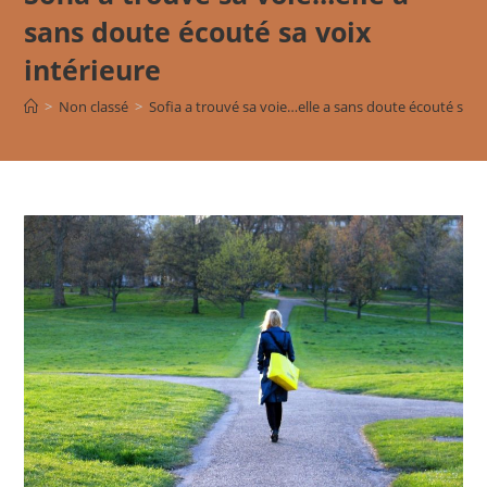
sans doute écouté sa voix
intérieure
>
Non classé
>
Sofia a trouvé sa voie…elle a sans doute écouté sa vo