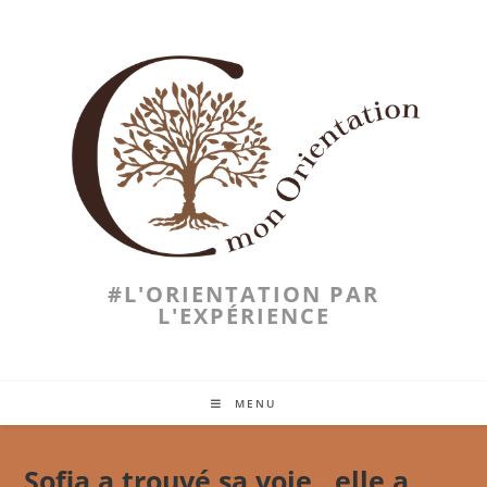
Skip
to
content
#L'ORIENTATION PAR
L'EXPÉRIENCE
MENU
Sofia a trouvé sa voie…elle a