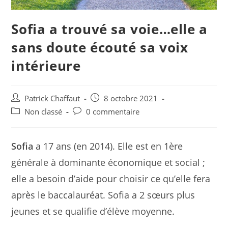
Sofia a trouvé sa voie…elle a
sans doute écouté sa voix
intérieure
Post
Post
Patrick Chaffaut
8 octobre 2021
author:
published:
Post
Post
Non classé
0 commentaire
category:
comments:
Sofia
a 17 ans (en 2014). Elle est en 1ère
générale à dominante économique et social ;
elle a besoin d’aide pour choisir ce qu’elle fera
après le baccalauréat. Sofia a 2 sœurs plus
jeunes et se qualifie d’élève moyenne.